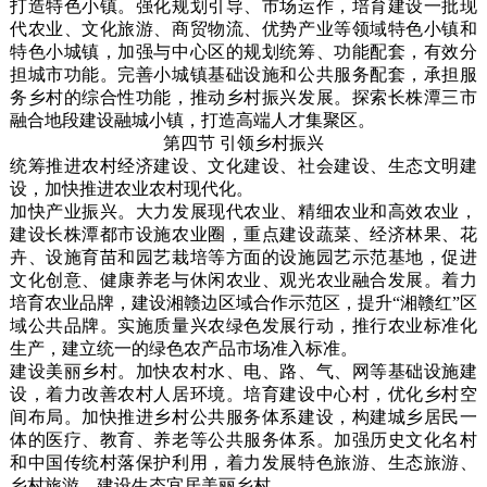
打造特色小镇。强化规划引导、市场运作，培育建设一批现
代农业、文化旅游、商贸物流、优势产业等领域特色小镇和
特色小城镇，加强与中心区的规划统筹、功能配套，有效分
担城市功能。完善小城镇基础设施和公共服务配套，承担服
务乡村的综合性功能，推动乡村振兴发展。探索长株潭三市
融合地段建设融城小镇，打造高端人才集聚区。
第四节 引领乡村振兴
统筹推进农村经济建设、文化建设、社会建设、生态文明建
设，加快推进农业农村现代化。
加快产业振兴。大力发展现代农业、精细农业和高效农业，
建设长株潭都市设施农业圈，重点建设蔬菜、经济林果、花
卉、设施育苗和园艺栽培等方面的设施园艺示范基地，促进
文化创意、健康养老与休闲农业、观光农业融合发展。着力
培育农业品牌，建设湘赣边区域合作示范区，提升“湘赣红”区
域公共品牌。实施质量兴农绿色发展行动，推行农业标准化
生产，建立统一的绿色农产品市场准入标准。
建设美丽乡村。加快农村水、电、路、气、网等基础设施建
设，着力改善农村人居环境。培育建设中心村，优化乡村空
间布局。加快推进乡村公共服务体系建设，构建城乡居民一
体的医疗、教育、养老等公共服务体系。加强历史文化名村
和中国传统村落保护利用，着力发展特色旅游、生态旅游、
乡村旅游，建设生态宜居美丽乡村。