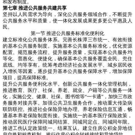
和发布制度。
第七章 推进公共服务共建共享
坚持以人民需求为导向，深化公共服务领域合作，不断提升
公共服务水平和质量，使一体化发展成果更多更公平惠及人
民。
第一节 推进公共服务标准化便利化
建立标准化公共服务体系。完善长株潭三市统一、有效衔接
的基本公共服务制度。实施基本公共服务标准化，优化资源
配置、规范服务流程、提升服务质量，实现基本公共服务均
等化、普惠化、便捷化，确保基本公共服务覆盖全民、兜住
底线、均等享有。统筹考虑经济社会发展水平、城乡居民收
入增长等因素，逐步提升基本公共服务保障水平，增加保障
项目，提高保障标准。
提升公共服务便利化水平。创新公共服务一体化管理机制，
推进教育、医疗、社保、养老、就业、户籍等公共服务一体
化，实施公交、健康、社保、图书馆等“一卡通”，加快三市政
务服务对接共享。加强公共卫生服务合作，推动重大传染病
联防联控。推进社会保险异地办理、养老保险信息互通，畅
通基本养老保险制度衔接。实施统一的基本医疗保险政策，
推动居民医疗保障同城同结算、同城同定点、同城同年限。
推进工伤认定政策统一、结果互认。建立住房公积金异地信
息交换和核查机制，推行住房公积金转移接续和异地贷款。