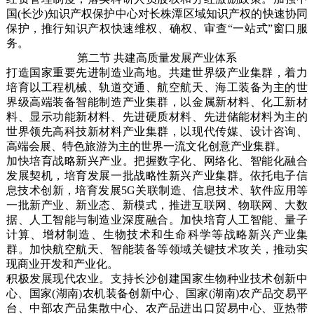
国(长沙)知识产权保护中心对长株潭区域知识产权的快速协同
保护，推行知识产权快速维权、确权、审查“一站式”窗口服
务。
第二节 共建高质量发展产业体系
打造国家重要先进制造业高地。共建世界级产业集群，着力
培育以工程机械、轨道交通、航空航天、海工装备为主的世
界级高端装备智能制造产业集群，以金属新材料、化工新材
料、显示功能新材料、先进硬质材料、先进储能材料为主的
世界领先高科技新材料产业集群，以现代传媒、设计咨询、
高端会展、特色旅游为主的世界一流文化创意产业集群。
加快培育战略新兴产业。把握数字化、网络化、智能化融合
发展契机，培育发展一批战略性新兴产业集群。依托电子信
息技术创新，培育发展5G关联制造、信息技术、软件应用等
一批新产业、新业态、新模式，推进互联网、物联网、大数
据、人工智能与制造业深度融合。加快培育人工智能、量子
计算、增材制造、生物技术和生命科学等战略新兴产业集
群。加快航空航天、智能装备等领域关键技术攻关，推动实
现商业开发和产业化。
积极发展现代农业。支持长沙创建国家生物种业技术创新中
心、国家(湖南)农机装备创新中心、国家(湖南)农产品交易平
台、中部农产品集散中心、农产品进出口贸易中心、亚热带