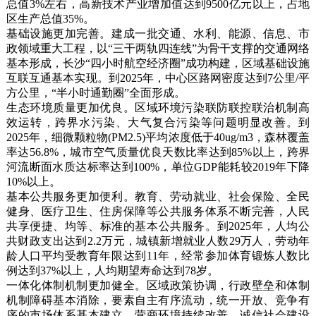
总值3%左右，高新技术产业增加值达到9500亿元以上，占地
区生产总值35%。
基础设施更加完善。建成一批交通、水利、能源、信息、市
政领域重大工程，以“三干两轨四连线”为骨干支撑的交通网络
基本形成，长沙“四小时航空经济圈”成功构建，区域基础设施
互联互通基本实现。到2025年，中心区路网密度达到7公里/平
方公里，“半小时通勤圈”全面形成。
生态环境质量更加优良。区域环境污染联防联控联治机制高
效运转，跨界水污染、大气复合污染等问题明显改善。到
2025年，细微颗粒物(PM2.5)平均浓度低于40ug/m3，森林覆盖
率达56.8%，城市空气质量优良天数比率达到85%以上，跨界
河流断面水质达标率达到100%，单位GDP能耗较2019年下降
10%以上。
基本公共服务更加便利。教育、劳动就业、社会保险、全民
健身、医疗卫生、住房保障等公共服务体系不断完善，人民
共享便捷、均等、标准的基本公共服务。到2025年，人均公
共财政支出达到2.2万元，城镇新增就业人数29万人，劳动年
龄人口平均受教育年限达到11年，经常参加体育锻炼人数比
例达到37%以上，人均期望寿命达到78岁。
一体化体制机制更加健全。区域政策协调，行政壁垒和体制
机制障碍基本消除，要素自主有序流动，统一开放、竞争有
序的市场体系基本建立。营商环境持续改善，诚信社会建设