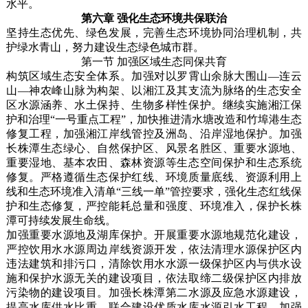
水平。
第六章 强化生态环境共保联治
坚持生态优先、绿色发展，完善生态环境协同治理机制，共
护绿水青山，努力建设生态绿色城市群。
第一节 加强区域生态同保共育
构筑区域生态安全体系。加强对以罗霄山余脉大围山—连云
山—神农峰山脉为构架、以湘江及其支流为脉络的生态安全
区水源涵养、水土保持、生物多样性保护。继续实施湘江保
护和治理“一号重点工程”，加快推进清水塘改造和竹埠港生态
修复工程，加强湘江岸线管控及洲岛、沿岸湿地保护。加强
长株潭生态绿心、自然保护区、风景名胜区、重要水源地、
重要湿地、基本农田、森林资源等生态空间保护和生态系统
修复。严格遵循生态保护红线、环境质量底线、资源利用上
线和生态环境准入清单“三线一单”管控要求，强化生态红线保
护和生态修复，严控能耗总量和强度、环境准入，保护长株
潭可持续发展生命线。
加强重要水源地及湖库保护。开展重要水源地规范化建设，
严控饮用水水源周边岸线资源开发，依法清理水源保护区内
违法建筑和排污口，清除饮用水水源一级保护区内与供水设
施和保护水源无关的建设项目，依法取缔二级保护区内排放
污染物的建设项目。加强长株潭第二水源及应急水源建设，
提高水库供水比重，联合建设优质水库水源引水工程。加强