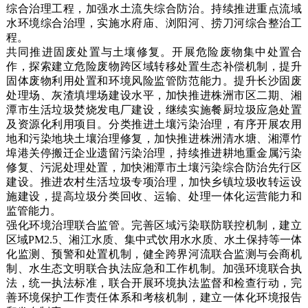
综合治理工程，加强水土流失综合防治。持续推进重点流域
水环境综合治理，实施水府庙、浏阳河、捞刀河综合整治工
程。
共同推进固废处置与土壤修复。开展危险废物集中处置合
作，探索建立危险废物跨区域转移处置生态补偿机制，提升
固体废物利用处置和环境风险监管防范能力。提升长沙固废
处理场、灰渣填埋场建设水平，加快推进株洲市区二期、湘
潭市生活垃圾焚烧发电厂建设，继续实施餐厨垃圾应急处置
及资源化利用项目。分类推进土壤污染治理，有序开展农用
地和污染地块土壤治理修复，加快推进株洲清水塘、湘潭竹
埠港关停搬迁企业遗留污染治理，持续推进耕地重金属污染
修复、污泥处理处置，加快湘潭市土壤污染综合防治先行区
建设。推进农村生活垃圾专项治理，加快乡镇垃圾收转运设
施建设，提高垃圾分类回收、运输、处理一体化运营能力和
监管能力。
强化环境治理联合监管。完善区域污染联防联控机制，建立
区域PM2.5、湘江水质、集中式饮用水水质、水土保持等一体
化监测、预警和处置机制，健全跨界河流联合监测与会商机
制、水生态文明联合执法应急和工作机制。加强环境联合执
法，统一执法标准，联合开展环境执法监督和检查行动，完
善环境保护工作责任体系和考核机制，建立一体化环境报告