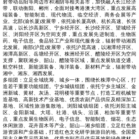
射带动岳阳等周边市和湘阴等相关县市，加快融入长江经济
带，联动衡阳、郴州，全面对接粤港澳大湾区，重点发展高
端装备、智能制造、现代物流、临空经济、商务会展等产
业。北部(渝长厦)发展带，依托渝长厦高铁、杭长高速、长张
高速，以长沙高新区、宁乡经开区、长沙经开区、望城经开
区、浏阳经开区为空间支撑，重点发展先进制造、生物医
药、电子信息、食品轻工产业和现代服务业，辐射带动湘西
北发展。南部(沪昆)发展带，依托沪昆高速，以湘潭经开区、
湘潭高新区、岳塘经开区、株洲经开区、醴陵经开区为空间
支撑，聚联湘乡、韶山、醴陵等区域，重点发展轨道交通、
航空科技、新能源装备、海洋装备、新材料产业，辐射带动
湘中、湘东、湘西发展。
多组团：立足全域统筹、城乡一体，围绕长株潭中心区，打
造若干重要功能组团。宁乡城镇组团，依托宁乡主城区、金
洲新城、黄材、灰汤、花明楼等重要节点，打造工程机械智
造基地、高新技术产业基地、优质农副产品供应及精深加工
基地、区域性旅游集散地。浏阳城镇组团，依托浏阳主城
区、金阳新城、大瑶、社港、镇头、沿溪、柏加等重要节
点，重点发展生物医药、电子信息、智能制造、烟花、生态
休闲旅游、花卉苗木等产业。韶山—湘乡组团，立足红色旅
游资源和产业基础，打造红色文化研学旅游目的地、全国爱
国主义教育示范基地、优质农副产品供应基地和绿色建材、