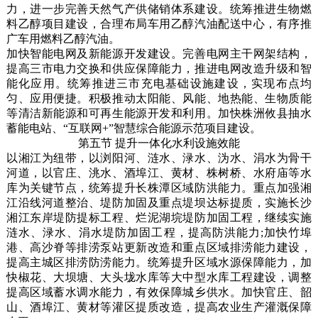
力，进一步完善天然气产供储销体系建设。统筹推进生物燃
料乙醇项目建设，合理布局车用乙醇汽油配送中心，有序推
广车用燃料乙醇汽油。
加快智能电网及新能源开发建设。完善电网主干网架结构，
提高三市电力交换和供应保障能力，推进电网改造升级和智
能化应用。统筹推进三市充电基础设施建设，实现布点均
匀、应用便捷。积极推动太阳能、风能、地热能、生物质能
等清洁新能源和可再生能源开发和利用。加快株洲攸县抽水
蓄能电站、“互联网+”智慧综合能源示范项目建设。
第五节 提升一体化水利设施效能
以湘江为纽带，以浏阳河、涟水、渌水、沩水、涓水为骨干
河道，以官庄、洮水、酒埠江、黄材、株树桥、水府庙等水
库为关键节点，统筹提升长株潭区域防洪能力。重点加强湘
江沿线河道整治、堤防加固及重点堤坝达标提质，实施长沙
湘江东岸堤防提标工程、烂泥湖垸堤防加固工程，继续实施
涟水、渌水、涓水堤防加固工程，提高防洪能力;加快竹埠
港、高沙脊等排涝泵站更新改造和重点区域排涝能力建设，
提高主城区排涝防涝能力。统筹提升区域水源保障能力，加
快椒花、大坝塘、大头垅水库等大中型水库工程建设，调整
提高区域蓄水调水能力，有效保障城乡供水。加快官庄、韶
山、酒埠江、黄材等灌区提质改造，提高农业生产灌溉保障