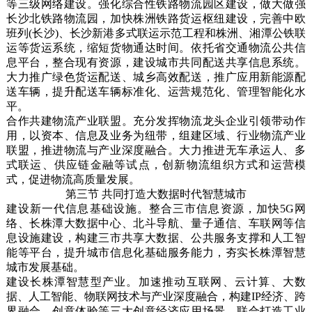
等三级网络建设。强化综合性铁路物流园区建设，做大做强
长沙北铁路物流园，加快株洲铁路货运枢纽建设，完善中欧
班列(长沙)、长沙新港多式联运示范工程和株洲、湘潭公铁联
运等货运系统，缩短货物通达时间。依托省交通物流公共信
息平台，整合现有资源，建设城市共同配送共享信息系统。
大力推广绿色货运配送、城乡高效配送，推广应用新能源配
送车辆，提升配送车辆标准化、运营规范化、管理智能化水
平。
合作共建物流产业联盟。充分发挥物流龙头企业引领带动作
用，以资本、信息及业务为纽带，组建区域、行业物流产业
联盟，推进物流与产业深度融合。大力推进无车承运人、多
式联运、供应链金融等试点，创新物流组织方式和运营模
式，促进物流高质量发展。
第三节 共同打造大数据时代智慧城市
建设新一代信息基础设施。整合三市信息资源，加快5G网
络、长株潭大数据中心、北斗导航、量子通信、车联网等信
息设施建设，构建三市共享大数据、公共服务支撑和人工智
能等平台，提升城市信息化基础服务能力，夯实长株潭智慧
城市发展基础。
建设长株潭智慧型产业。加速推动互联网、云计算、大数
据、人工智能、物联网技术与产业深度融合，构建IP经济、跨
界融合、创意体验等三大创意经济应用场景，联合打造工业