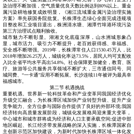
染治理不断加强，空气质量优良天数比例达到80%以上。重金
属污染耕地修复成效明显，《湘江流域重金属污染治理实施
方案》率先获国务院批复。长株潭生态绿心全面完成违规项
目整改和工业项目退出，株洲清水塘、湘潭竹埠港环境污染
第三方治理试点顺利验收。
城市魅力不断彰显。湖湘文化底蕴深厚，山水洲城形象凸
显，城市活力、吸引力不断提升，老百姓获得感、幸福感、
安全感不断增强。2019年，长株潭常住人口1530.45万人，比
2018年增加26.25万人，城镇化率达73.5%，居民人均可支配收
入比全省平均水平高出54.8%。社会保障更加健全，教育、医
疗、旅游等公共服务共享领域不断扩大，三市通信同号、同
城同费、“一卡通”应用不断拓展。长沙连续11年被评为最具幸
福感城市。
第二节 机遇挑战
重要机遇。世界新一轮科技革命和产业变革同我国经济优化
升级交汇融合，为长株潭区域加快产业转型升级、提升产业
竞争能力、全方位参与国际合作提供了良好的外部环境;我国
经济转向高质量发展阶段，城镇化发展格局迎来重大变革，
中心城市和城市群将成为经济和人口主要承载空间;促进中部
地区崛起、长江经济带发展战略的深入实施，长株潭国家自
主创新示范区加快建设，为新时代加快长株潭区域一体化发