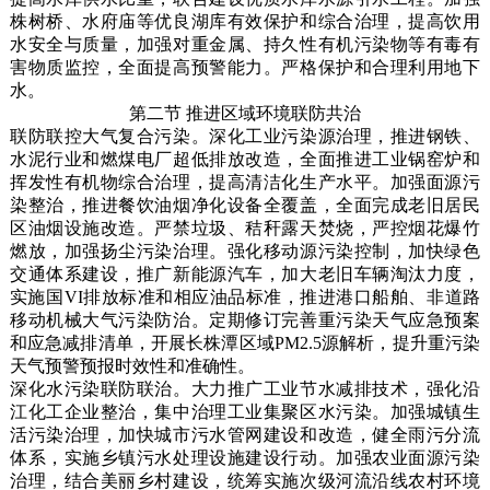
株树桥、水府庙等优良湖库有效保护和综合治理，提高饮用
水安全与质量，加强对重金属、持久性有机污染物等有毒有
害物质监控，全面提高预警能力。严格保护和合理利用地下
水。
第二节 推进区域环境联防共治
联防联控大气复合污染。深化工业污染源治理，推进钢铁、
水泥行业和燃煤电厂超低排放改造，全面推进工业锅窑炉和
挥发性有机物综合治理，提高清洁化生产水平。加强面源污
染整治，推进餐饮油烟净化设备全覆盖，全面完成老旧居民
区油烟设施改造。严禁垃圾、秸秆露天焚烧，严控烟花爆竹
燃放，加强扬尘污染治理。强化移动源污染控制，加快绿色
交通体系建设，推广新能源汽车，加大老旧车辆淘汰力度，
实施国VI排放标准和相应油品标准，推进港口船舶、非道路
移动机械大气污染防治。定期修订完善重污染天气应急预案
和应急减排清单，开展长株潭区域PM2.5源解析，提升重污染
天气预警预报时效性和准确性。
深化水污染联防联治。大力推广工业节水减排技术，强化沿
江化工企业整治，集中治理工业集聚区水污染。加强城镇生
活污染治理，加快城市污水管网建设和改造，健全雨污分流
体系，实施乡镇污水处理设施建设行动。加强农业面源污染
治理，结合美丽乡村建设，统筹实施次级河流沿线农村环境