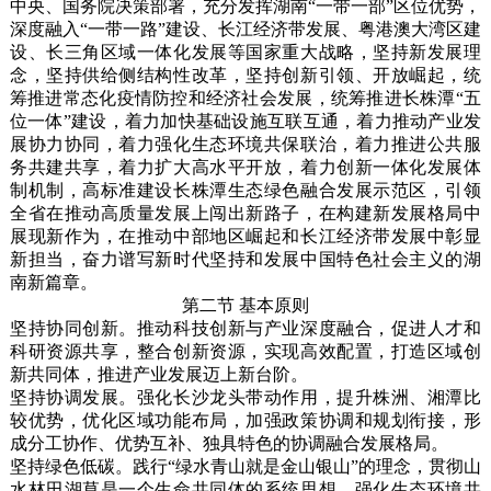
中央、国务院决策部署，充分发挥湖南“一带一部”区位优势，
深度融入“一带一路”建设、长江经济带发展、粤港澳大湾区建
设、长三角区域一体化发展等国家重大战略，坚持新发展理
念，坚持供给侧结构性改革，坚持创新引领、开放崛起，统
筹推进常态化疫情防控和经济社会发展，统筹推进长株潭“五
位一体”建设，着力加快基础设施互联互通，着力推动产业发
展协力协同，着力强化生态环境共保联治，着力推进公共服
务共建共享，着力扩大高水平开放，着力创新一体化发展体
制机制，高标准建设长株潭生态绿色融合发展示范区，引领
全省在推动高质量发展上闯出新路子，在构建新发展格局中
展现新作为，在推动中部地区崛起和长江经济带发展中彰显
新担当，奋力谱写新时代坚持和发展中国特色社会主义的湖
南新篇章。
第二节 基本原则
坚持协同创新。推动科技创新与产业深度融合，促进人才和
科研资源共享，整合创新资源，实现高效配置，打造区域创
新共同体，推进产业发展迈上新台阶。
坚持协调发展。强化长沙龙头带动作用，提升株洲、湘潭比
较优势，优化区域功能布局，加强政策协调和规划衔接，形
成分工协作、优势互补、独具特色的协调融合发展格局。
坚持绿色低碳。践行“绿水青山就是金山银山”的理念，贯彻山
水林田湖草是一个生命共同体的系统思想，强化生态环境共