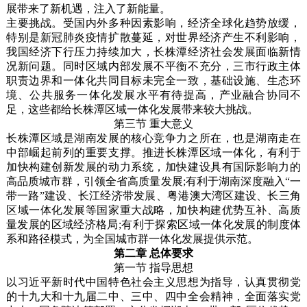
展带来了新机遇，注入了新能量。
主要挑战。受国内外多种因素影响，经济全球化趋势放缓，
特别是新冠肺炎疫情扩散蔓延，对世界经济产生不利影响，
我国经济下行压力持续加大，长株潭经济社会发展面临新情
况新问题。同时区域内部发展不平衡不充分，三市行政主体
职责边界和一体化共同目标未完全一致，基础设施、生态环
境、公共服务一体化发展水平有待提高，产业融合协同不
足，这些都给长株潭区域一体化发展带来较大挑战。
第三节 重大意义
长株潭区域是湖南发展的核心竞争力之所在，也是湖南走在
中部崛起前列的重要支撑。推进长株潭区域一体化，有利于
加快构建创新发展的动力系统，加快建设具有国际影响力的
高品质城市群，引领全省高质量发展;有利于湖南深度融入“一
带一路”建设、长江经济带发展、粤港澳大湾区建设、长三角
区域一体化发展等国家重大战略，加快构建优势互补、高质
量发展的区域经济格局;有利于探索区域一体化发展的制度体
系和路径模式，为全国城市群一体化发展提供示范。
第二章 总体要求
第一节 指导思想
以习近平新时代中国特色社会主义思想为指导，认真贯彻党
的十九大和十九届二中、三中、四中全会精神，全面落实党