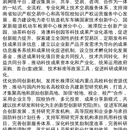
易网络平台，建设集展示、共享、交易、咨询、合作为一体
的一站式、全流程、专业化网上技术交易服务体系，支持湖
南省知识产权交易中心和高等院校知识产权运营服务中心发
展，着力建设电力牵引轨道机车车辆国家技术创新中心、国
家新能源机动车检测中心株洲分中心、湘潭院士创新产业
园、油茶科创谷、港澳科创园等科技成果产业化基地，促进
创新能力提升。探索建立全国性的技术贸易区，定期发布科
技成果目录信息，建立以企业新产品开发需求为导向的成果
信息服务系统和成果转化促进机制。设立技术孵化转化发展
基金，推进成果转化项目资金共同投入、技术共同转化、利
益共同分享，推动科技成果资本化和产业化。统筹运用政府
采购、首台(套)政策、技术标准等政策工具，促进科研成果转
化。
优化协同创新机制。发挥长株潭区域内重点高校科创资源优
势，推动与国内外知名高校联合共建新型研究机构，打造人
才集聚高地和原始创新高地。加强“校地、校企、校产”合作，
采用企业主导、院校协作、多元投资、成果分享新模式，共
建以技术研发和转化为主的新型创新研究院(所)。促进军民融
合创新发展，支持研究开发机构、高等院校和企业参与承担
国防科技计划任务，支持军用研究开发机构承担民用科技项
目。完善创新服务体系，深化科技奖励制度改革，完善科研
经费管理制度，落实科研人员股权和分红激励政策。加强中