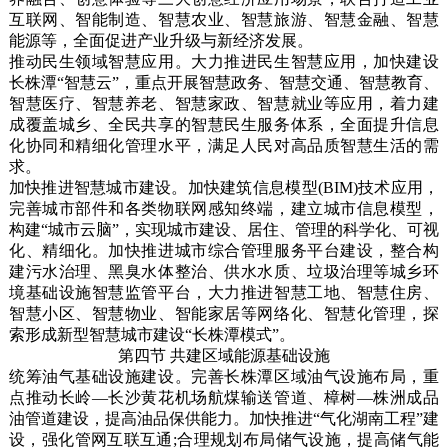
互联网、智能制造、智慧农业、智慧旅游、智慧金融、智慧
能源等，全面促进产业升级与新经济发展。
推动民生领域智慧应用。大力推进民生智慧应用，加快建设
长株潭“智慧云”，重点开展智慧政务、智慧交通、智慧教育、
智慧医疗、智慧养老、智慧家政、智慧就业等应用，着力建
成覆盖城乡、全民共享的智慧民生服务体系，全面提升信息
化协同和精细化管理水平，满足人民对高品质智慧生活的需
求。
加快推进智慧城市建设。加快建筑信息模型(BIM)技术应用，
完善城市部件和各类物联网感知终端，建立城市信息模型，
构建“城市云脑”，实现城市建设、居住、管理的科学化、可视
化、精细化。加快推进城市综合管理服务平台建设，整合构
建污水治理、黑臭水体整治、供水水质、垃圾治理等城乡环
境基础设施智慧监管平台，大力推进智慧工地、智慧住房、
智慧小区、智慧物业、智能家居等网络化、智慧化管理，探
索形成新型智慧城市建设“长株潭模式”。
第四节 共建区域能源基础设施
统筹油气基础设施建设。完善长株潭区域油气设施布局，重
点推动长岭—长沙黄花机场航煤输送管道、樟树—株洲成品
油管道建设，提高油品保供能力。加快推进“气化湖南工程”建
设，强化管网互联互通;合理规划布局储气设施，提高储气能