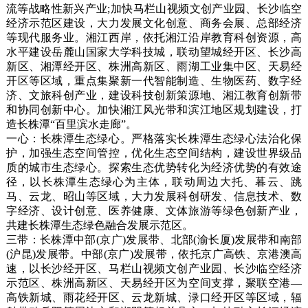
流等战略性新兴产业;加快马栏山视频文创产业园、长沙临空
经济示范区建设，大力发展文化创意、商务会展、总部经济
等现代服务业。湘江西岸，依托湘江沿岸教育科创资源，高
水平建设岳麓山国家大学科技城，联动望城经开区、长沙高
新区、湘潭经开区、株洲高新区、雨湖工业集中区、天易经
开区等区域，重点集聚新一代智能制造、生物医药、数字经
济、文旅科创产业，建设科技创新策源地、湘江教育创新带
和协同创新中心。加快湘江风光带和滨江地区规划建设，打
造长株潭“百里滨水走廊”。
一心：长株潭生态绿心。严格落实长株潭生态绿心法治化保
护，加强生态空间管控，优化生态空间结构，建设世界级品
质的城市生态绿心。探索生态优势转化为经济优势的有效途
径，以长株潭生态绿心为主体，联动周边大托、暮云、跳
马、云龙、昭山等区域，大力发展科创研发、信息技术、数
字经济、设计创意、医养健康、文体旅游等绿色创新产业，
共建长株潭生态绿色融合发展示范区。
三带：长株潭中部(京广)发展带、北部(渝长厦)发展带和南部
(沪昆)发展带。中部(京广)发展带，依托京广高铁、京港澳高
速，以长沙经开区、马栏山视频文创产业园、长沙临空经济
示范区、株洲高新区、天易经开区为空间支撑，聚联空港—
高铁新城、雨花经开区、云龙新城、渌口经开区等区域，辐