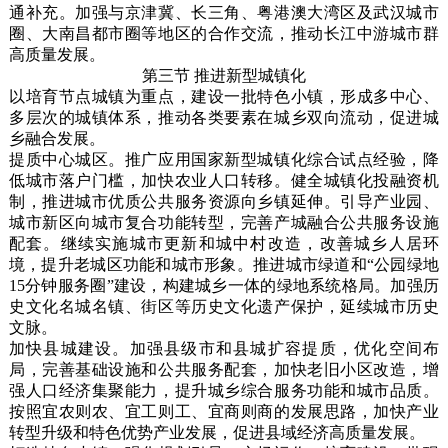
通补充。加强与京津冀、长三角、粤港澳大湾区及武汉城市
圈、大南昌都市圈等地区的合作交流，推动长江中游城市群
高质量发展。
第三节 推进新型城镇化
以培育节点城镇为重点，建设一批特色小镇，形成多中心、
多层次的城镇体系，推动各类要素在城乡双向流动，促进城
乡融合发展。
提质中心城区。推广应用国家新型城镇化综合试点经验，降
低城市落户门槛，加快农业人口转移。健全城镇化投融资机
制，推进城市优质公共服务资源向乡镇延伸。引导产业园、
城市新区向城市复合功能转型，完善产城融合公共服务设施
配套。继续实施城市更新和城中村改造，改善城乡人居环
境，提升老城区功能和城市形象。推进城市绿道和“公园绿地
15分钟服务圈”建设，构建城乡一体的绿地系统格局。加强历
史文化名城名镇、街区等历史文化遗产保护，延续城市历史
文脉。
加快县城建设。加强县级市和县城扩容提质，优化空间布
局，完善基础设施和公共服务配套，加快老旧小区改造，增
强人口经济集聚能力，提升城乡综合服务功能和城市品质。
按照宜农则农、宜工则工、宜商则商的发展思路，加快产业
转型升级和特色优势产业发展，促进县域经济高质量发展。