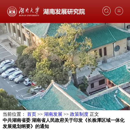
首页
部门介绍
湖南发展
信息动态
咨政研究
互联网服务
当前位置：
首页
>>
湖南发展
>>
政策制度
正文
中共湖南省委 湖南省人民政府关于印发《长株潭区域一体化
联系我们
发展规划纲要》的通知