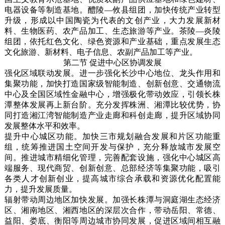
电器设备等制造基地。醴陵—攸县组团，加快传统产业转型
升级，形成以中国陶瓷为代表的文创产业，大力发展新材
料、生物医药、农产品加工、生态旅游等产业。茶陵—炎陵
组团，依托红色文化、绿色资源和产业基础，重点发展生态
文化旅游、新材料、电子信息、农副产品加工等产业。
第二节 促进中心区协调发展
强化区域联动发展。进一步强化长沙中心地位、龙头作用和
集聚功能，加快打造国家级智能制造、创新创意、交通物流
中心及全国区域性金融中心，增强极化带动效应，引领长株
潭整体发展再上新台阶。充分发挥株洲、湘潭比较优势，协
同打造湘江湾智能制造产业走廊和科创走廊，提升区域协同
发展整体水平和效率。
提升中心城区功能。加快三市规划融合发展和片区功能重
组，统筹推进国土空间开发与保护，充分释放城市发展空
间。推进城市精细化管理，完善配套设施，强化中心城区高
端服务、现代商贸、创新创意、总部经济等集聚功能，吸引
各类人才创新创业，提高城市综合承载和资源优化配置能
力，提升发展质量。
辐射带动周边地区加快发展。加强长株潭与洞庭湖生态经济
区、湘南地区、湘西地区的深层次合作，带动岳阳、常德、
益阳、娄底、衡阳等周边城市协同发展，促进区域间相互融