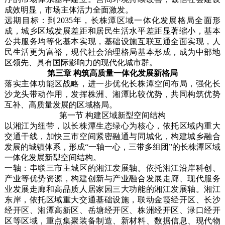
成效明显，市场主体活力全面激发。
远期目标：到2035年，长株潭区域一体化发展格局全面形
成，城乡区域发展差距和居民生活水平差距显著缩小，基本
公共服务均等化基本实现，基础设施互联互通全面实现，人
民生活更为富裕，现代社会治理格局基本形成，成为中部地
区领先、具有国际影响力的现代化城市群。
第三章 构筑高质量一体化发展新格局
落实主体功能区战略，进一步优化长株潭空间布局，强化长
沙龙头带动作用，发挥株洲、湘潭比较优势，共同构筑优势
互补、高质量发展的区域格局。
第一节 构建区域新型空间结构
以湘江为纽带，以长株潭生态绿心为核心，依托区域内重大
交通干线，加快三市空间紧密融通与同城化，构建城乡融合
发展的城镇体系，形成“一轴一心，三带多组团”的长株潭区域
一体化发展新型空间结构。
一轴：串联三市主城区的湘江发展轴。依托湘江沿岸科创、
产业等优势资源，构建创新与产业融合发展走廊、现代服务
业发展走廊和高品质人居家园三大功能的湘江发展轴。湘江
东岸，依托区域重大交通基础设施，联动金霞经开区、长沙
经开区、湘潭高新区、岳塘经开区、株洲经开区、渌口经开
区等区域，重点集聚装备制造、新材料、数据信息、现代物