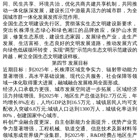
同、民生共享、环境共治，优化共商共建共享机制，共同推
动一体化纵深发展，建设长江中游最具活力的城市群，为全
国城市群一体化发展发挥示范作用。
全国生态文明建设先行区。贯彻落实生态文明建设新要求，
突出长株潭生态绿心和绿色湘江的品牌效应，保护山水资
源，修复生态系统，建设生态家园，发展绿色产业，走生产
发展、生活富裕、生态良好的文明发展道路，推动发展方式
向绿色低碳循环转变，实现“两型”示范向生态文明示范建设的
跨越，树立全国生态文明建设样板。
第四节 发展目标
近期目标：到2025年，长株潭区域竞争实力、辐射带动能力
显著增强，高水平基础设施、现代公共服务、社会保障等领
域一体化取得重大进展，融城融合发展格局全面形成。
经济人口承载力更强。城市发展空间进一步拓展，区域经济
活力持续增强。到2025年，地区生产总值达到2.7万亿元，年
均增长8%左右，人均GDP达到16.5万元，城镇居民人均可支
配收入突破6.8万元;城镇人口达到1300万人，城镇化率达到
80%，创建国家中心城市。
科创产业融合度更深。自主创新能力全面提升，优势产业竞
争力显著增强，工程机械、轨道交通、信息技术及新材料等
领域形成世界级产业集群。到2025年，R&D经费占地区生产