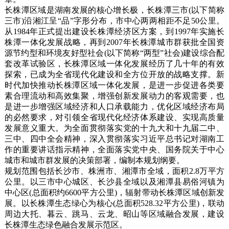
长株潭区域是湖南发展的核心增长极，长株潭三市(以下简称
三市)沿湘江呈“品”字形分布，市中心两两相距不足50公里。
从1984年正式提出建设长株潭经济区方案，到1997年实施长
株潭一体化发展战略，再到2007年长株潭城市群获批全国资
源节约型和环境友好型社会(以下简称“两型”社会)建设综合配
套改革试验区，长株潭区域一体化发展经历了几十年的有效
探索，已成为全省现代化建设和全方位开放的战略支撑。新
时代加快推动长株潭区域一体化发展，是进一步促进各类要
素合理流动和高效集聚，增强创新发展动力的客观需要，也
是进一步增强区域经济和人口承载能力，优化区域经济布局
的必然要求，对引领全省现代化经济体系建设、实现高质量
发展意义重大。为全面贯彻落实党的十九大和十九届二中、
三中、四中全会精神，深入贯彻落实习近平总书记对湖南工
作的重要讲话指示精神，全面落实党中央、国务院关于中心
城市和城市群发展的决策部署，编制本规划纲要。
规划范围包括长沙市、株洲市、湘潭市全域，面积2.8万平方
公里。以三市中心城区、长沙县全域以及湘潭县易俗河镇为
中心区(总面积约6600平方公里)，辐射带动长株潭区域创新发
展。以长株潭生态绿心为核心(总面积528.32平方公里)，联动
周边大托、暮云、跳马、云龙、昭山等区域融合发展，建设
长株潭生态绿色融合发展示范区。