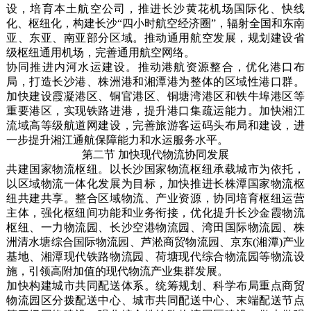
设，培育本土航空公司，推进长沙黄花机场国际化、快线
化、枢纽化，构建长沙“四小时航空经济圈”，辐射全国和东南
亚、东亚、南亚部分区域。推动通用航空发展，规划建设省
级枢纽通用机场，完善通用航空网络。
协同推进内河水运建设。推动港航资源整合，优化港口布
局，打造长沙港、株洲港和湘潭港为整体的区域性港口群。
加快建设霞凝港区、铜官港区、铜塘湾港区和铁牛埠港区等
重要港区，实现铁路进港，提升港口集疏运能力。加快湘江
流域高等级航道网建设，完善旅游客运码头布局和建设，进
一步提升湘江通航保障能力和水运服务水平。
第二节 加快现代物流协同发展
共建国家物流枢纽。以长沙国家物流枢纽承载城市为依托，
以区域物流一体化发展为目标，加快推进长株潭国家物流枢
纽共建共享。整合区域物流、产业资源，协同培育枢纽运营
主体，强化枢纽间功能和业务衔接，优化提升长沙金霞物流
枢纽、一力物流园、长沙空港物流园、湾田国际物流园、株
洲清水塘综合国际物流园、芦淞商贸物流园、京东(湘潭)产业
基地、湘潭现代铁路物流园、荷塘现代综合物流园等物流设
施，引领高附加值的现代物流产业集群发展。
加快构建城市共同配送体系。统筹规划、科学布局重点商贸
物流园区分拨配送中心、城市共同配送中心、末端配送节点