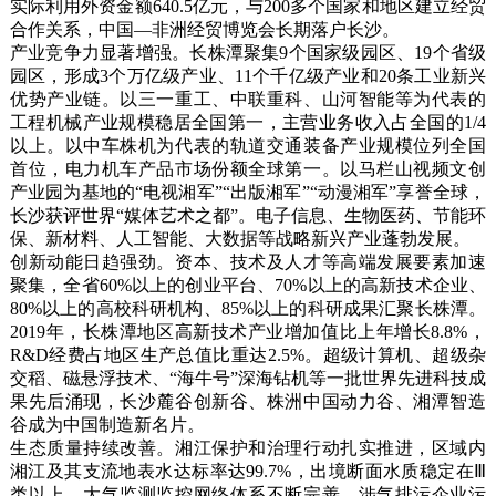
实际利用外资金额640.5亿元，与200多个国家和地区建立经贸
合作关系，中国—非洲经贸博览会长期落户长沙。
产业竞争力显著增强。长株潭聚集9个国家级园区、19个省级
园区，形成3个万亿级产业、11个千亿级产业和20条工业新兴
优势产业链。以三一重工、中联重科、山河智能等为代表的
工程机械产业规模稳居全国第一，主营业务收入占全国的1/4
以上。以中车株机为代表的轨道交通装备产业规模位列全国
首位，电力机车产品市场份额全球第一。以马栏山视频文创
产业园为基地的“电视湘军”“出版湘军”“动漫湘军”享誉全球，
长沙获评世界“媒体艺术之都”。电子信息、生物医药、节能环
保、新材料、人工智能、大数据等战略新兴产业蓬勃发展。
创新动能日趋强劲。资本、技术及人才等高端发展要素加速
聚集，全省60%以上的创业平台、70%以上的高新技术企业、
80%以上的高校科研机构、85%以上的科研成果汇聚长株潭。
2019年，长株潭地区高新技术产业增加值比上年增长8.8%，
R&D经费占地区生产总值比重达2.5%。超级计算机、超级杂
交稻、磁悬浮技术、“海牛号”深海钻机等一批世界先进科技成
果先后涌现，长沙麓谷创新谷、株洲中国动力谷、湘潭智造
谷成为中国制造新名片。
生态质量持续改善。湘江保护和治理行动扎实推进，区域内
湘江及其支流地表水达标率达99.7%，出境断面水质稳定在Ⅲ
类以上。大气监测监控网络体系不断完善，涉气排污企业污