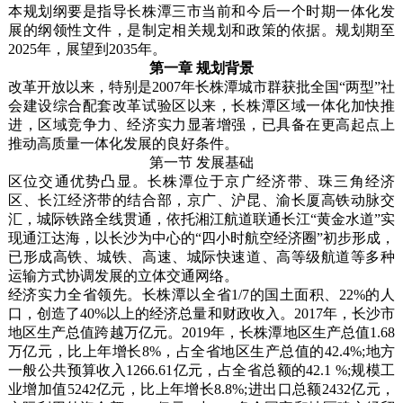
本规划纲要是指导长株潭三市当前和今后一个时期一体化发
展的纲领性文件，是制定相关规划和政策的依据。规划期至
2025年，展望到2035年。
第一章 规划背景
改革开放以来，特别是2007年长株潭城市群获批全国“两型”社
会建设综合配套改革试验区以来，长株潭区域一体化加快推
进，区域竞争力、经济实力显著增强，已具备在更高起点上
推动高质量一体化发展的良好条件。
第一节 发展基础
区位交通优势凸显。长株潭位于京广经济带、珠三角经济
区、长江经济带的结合部，京广、沪昆、渝长厦高铁动脉交
汇，城际铁路全线贯通，依托湘江航道联通长江“黄金水道”实
现通江达海，以长沙为中心的“四小时航空经济圈”初步形成，
已形成高铁、城铁、高速、城际快速道、高等级航道等多种
运输方式协调发展的立体交通网络。
经济实力全省领先。长株潭以全省1/7的国土面积、22%的人
口，创造了40%以上的经济总量和财政收入。2017年，长沙市
地区生产总值跨越万亿元。2019年，长株潭地区生产总值1.68
万亿元，比上年增长8%，占全省地区生产总值的42.4%;地方
一般公共预算收入1266.61亿元，占全省总额的42.1 %;规模工
业增加值5242亿元，比上年增长8.8%;进出口总额2432亿元，