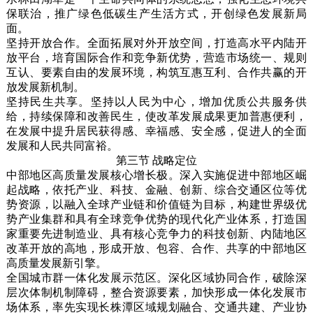
保联治，推广绿色低碳生产生活方式，开创绿色发展新局
面。
坚持开放合作。全面拓展对外开放空间，打造高水平内陆开
放平台，培育国际合作和竞争新优势，营造市场统一、规则
互认、要素自由的发展环境，构筑互惠互利、合作共赢的开
放发展新机制。
坚持民生共享。坚持以人民为中心，增加优质公共服务供
给，持续保障和改善民生，使改革发展成果更加普惠便利，
在发展中提升居民获得感、幸福感、安全感，促进人的全面
发展和人民共同富裕。
第三节 战略定位
中部地区高质量发展核心增长极。深入实施促进中部地区崛
起战略，依托产业、科技、金融、创新、综合交通区位等优
势资源，以融入全球产业链和价值链为目标，构建世界级优
势产业集群和具有全球竞争优势的现代化产业体系，打造国
家重要先进制造业、具有核心竞争力的科技创新、内陆地区
改革开放的高地，形成开放、包容、合作、共享的中部地区
高质量发展新引擎。
全国城市群一体化发展示范区。深化区域协同合作，破除深
层次体制机制障碍，整合资源要素，加快形成一体化发展市
场体系，率先实现长株潭区域规划融合、交通共建、产业协