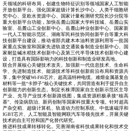
天领域的科研布局，创建生物特征识别等领域国家人工智能
开放创新平台。强化国家超级计算长沙中心、人类干细胞研
究中心、亚欧水资源中心、国家计量检测研究院长沙分院等
重大创新平台功能，加快岳麓山国家大学科技城、岳麓山实
验室、岳麓山工业创新中心、岳麓山种业创新中心、国家新
一代人工智能示范区、湖南军民科技协同创新平台等重大科
技创新平台建设，推动省部共建木本油料资源利用等一批国
家重点实验室和国家先进轨道交通装备制造业创新中心、国
家耐盐碱水稻技术创新中心及第三代半导体技术创新中心建
设，打造具有国际影响力的科技创新和制造业研发高地。
联合开展核心关键技术攻关。加强新一代信息技术、生命科
学、先进制造技术、能源技术等科技创新前沿布局和资源共
享，集中突破Wi-Fi6芯片、超高温特种电缆、难熔金属基复合
材料等一批“卡脖子”核心关键技术，共同营造有利于提升自主
创新能力的创新生态。制定长株潭国家自主创新示范区主导
产业、先导产业技术创新路线图，集成资源积极承接“核高
基”、传染病防治、新药创制等国家科技重大专项。针对超高
产杂交稻、超级计算机、轨道动力控制系统、中低速磁浮和
IGBT芯片、人工智能及智能网联汽车等领先技术，开展关键
技术的自主可控和国产化替代研究。
推进科技成果转移转化。完善湖南省科技成果转化和技术交