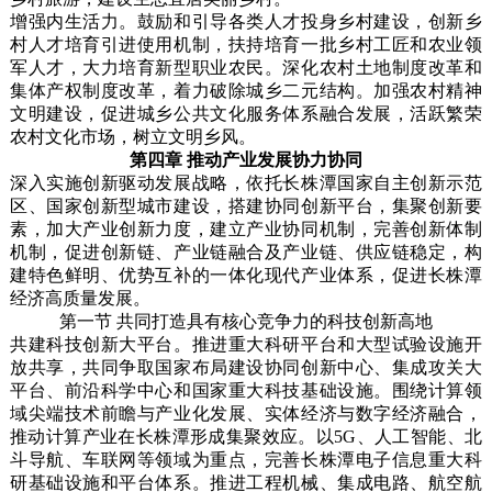
增强内生活力。鼓励和引导各类人才投身乡村建设，创新乡
村人才培育引进使用机制，扶持培育一批乡村工匠和农业领
军人才，大力培育新型职业农民。深化农村土地制度改革和
集体产权制度改革，着力破除城乡二元结构。加强农村精神
文明建设，促进城乡公共文化服务体系融合发展，活跃繁荣
农村文化市场，树立文明乡风。
第四章 推动产业发展协力协同
深入实施创新驱动发展战略，依托长株潭国家自主创新示范
区、国家创新型城市建设，搭建协同创新平台，集聚创新要
素，加大产业创新力度，建立产业协同机制，完善创新体制
机制，促进创新链、产业链融合及产业链、供应链稳定，构
建特色鲜明、优势互补的一体化现代产业体系，促进长株潭
经济高质量发展。
第一节 共同打造具有核心竞争力的科技创新高地
共建科技创新大平台。推进重大科研平台和大型试验设施开
放共享，共同争取国家布局建设协同创新中心、集成攻关大
平台、前沿科学中心和国家重大科技基础设施。围绕计算领
域尖端技术前瞻与产业化发展、实体经济与数字经济融合，
推动计算产业在长株潭形成集聚效应。以5G、人工智能、北
斗导航、车联网等领域为重点，完善长株潭电子信息重大科
研基础设施和平台体系。推进工程机械、集成电路、航空航