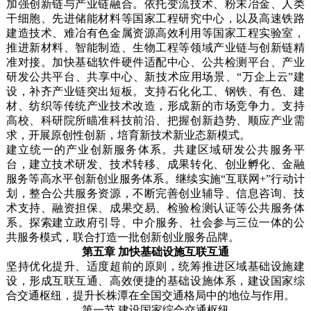
加强创新链与产业链融合。依托变流技术、粉末冶金、人类
干细胞、先进储能材料等国家工程研究中心，以及高速铁路
建造技术、难冶有色金属资源高效利用等国家工程实验室，
推进新材料、智能制造、生物工程等领域产业链与创新链精
准对接。加快基础软件硬件适配中心、公共检测平台、产业
研发公共平台、共享中心、新技术应用场景、“万企上云”建
设，补齐产业链突出短板。支持石化化工、钢铁、有色、建
材、纺织等传统产业技术改造，形成新的市场竞争力。支持
高校、科研院所瞄准科技前沿、把握创新趋势、顺应产业需
求，开展原创性创新，培育新技术新业态新模式。
建立统一的产业创新服务体系。共建区域研发公共服务平
台，建立技术研发、技术转移、成果转化、创业孵化、金融
服务等高水平创新创业服务体系。继续实施“互联网+”行动计
划，整合公共服务资源，不断完善创业辅导、信息咨询、技
术支持、融资担保、成果交易、检验检测认证等公共服务体
系。探索建立政府引导、中介服务、社会参与三位一体的公
共服务模式，联合打造一批创新创业服务品牌。
第五章 加快基础设施互联互通
坚持优化提升、适度超前的原则，统筹推进区域基础设施建
设，形成互联互通、高效便捷的基础设施体系，建设国家综
合交通枢纽，提升长株潭在全国交通格局中的地位与作用。
第一节 建设国家综合交通枢纽